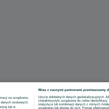
Wraz z naszymi partnerami przetwarzamy d
Użycie dokładnych danych geolokalizacyjnych. A
macji na urządzeniu,
charakterystyki urządzenia do celów identyfikacji
ia danych osobowych.
statystyce lub kombinacji danych z różnych źróde
niżej lub w
urządzeniu lub dostęp do nich. Pomiar efektywnoś