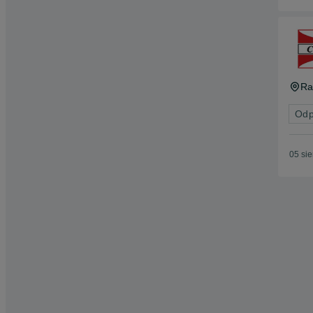
R
Odp
05 si