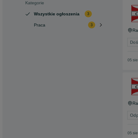
Kategorie
Wszystkie ogłoszenia
3
Praca
3
R
Doś
05 si
R
Odp
05 si