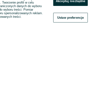
Akceptuj niezbędne
. Tworzenie profili w celu
raniczonych danych do wyboru
o wyboru treści. Pomiar
boru spersonalizowanych reklam.
zowanych treści.
Ustaw preferencje