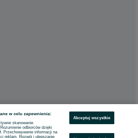
ane w celu zapewnienia:
Akceptuj wszystkie
ktywne skanowanie
. Rozumienie odbiorców dzięki
ł. Przechowywanie informacji na
ci reklam. Rozwój i ulepszanie