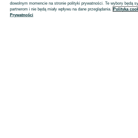
dowolnym momencie na stronie polityki prywatności. Te wybory będą 
partnerom i nie będą miały wpływu na dane przeglądania.
Polityka coo
Prywatności
Aplikacje mobilne OLX.pl
Pomoc
Wyróżnione ogłoszenia
Oferta dla firm
Blog
Regulamin
Polityka prywatności
Reklama
Informacja o realizowanej strategii podatkowej
Ustawienia plików cookie
Zasady bezpieczeństwa
Mapa kategorii
Mapa miejscowości
Mapa ministron