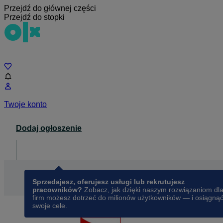
Przejdź do głównej części
Przejdź do stopki
Czat
Twoje konto
Dodaj ogłoszenie
Dla biznesu
opens in a new tab
Sprzedajesz, oferujesz usługi lub rekrutujesz
pracowników?
Zobacz, jak dzięki naszym rozwiązaniom dl
firm możesz dotrzeć do milionów użytkowników — i osiągną
swoje cele.